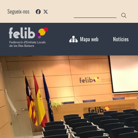
Vés
CERCA
al
Segueix-nos
contingut
Mapa web
Notícies