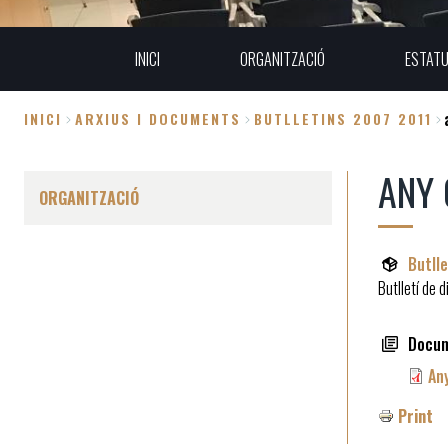
INICI
ORGANITZACIÓ
ESTAT
INICI
ARXIUS I DOCUMENTS
BUTLLETINS 2007 2011
Fil
ANY 
d'Ariadna
ORGANITZACIÓ
Butll
Butlletí de 
Docu
An
Print