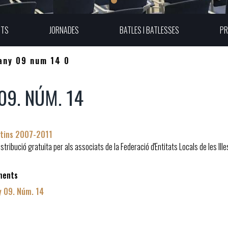
UTS
JORNADES
BATLES I BATLESSES
PR
any 09 num 14 0
09. NÚM. 14
etins 2007-2011
distribució gratuita per als associats de la Federació d'Entitats Locals de les Il
ments
y 09. Núm. 14