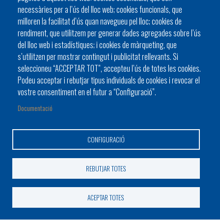
C/ del General Riera, 111 07010 Palma
necessàries per a l’ús del lloc web; cookies funcionals, que
Phone
971 760911 - Fax 971 763102
milloren la facilitat d’ús quan navegueu pel lloc; cookies de
rendiment, que utilitzem per generar dades agregades sobre l’ús
del lloc web i estadístiques; i cookies de màrqueting, que
s’utilitzen per mostrar contingut i publicitat rellevants. Si
seleccioneu “ACCEPTAR TOT”, accepteu l’ús de totes les cookies.
Podeu acceptar i rebutjar tipus individuals de cookies i revocar el
HISTÒRIA
ORGANITZACIÓ
ESTATUTS
vostre consentiment en el futur a “Configuració”.
Footer
BATLES I BATLESSES
JORNADES
Documentació
menu
PRESIDÈNCIA DELS CONSELLS
1
CONFIGURACIÓ
-
Home
© Pàgina web de la Federació d'Entitats Locals de les Illes
REBUTJAR TOTES
2
Balears (FELIB)
Avis Legal
Contacti amb la FELIB
Mapa web
ACEPTAR TOTES
Footer
Política de cookies
Política de privacitat
info