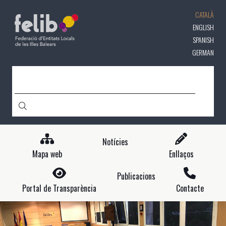
Vés
CATALÀ
al
contingut
ENGLISH
SPANISH
GERMAN
CERCA
Notícies
Mapa web
Enllaços
Publicacions
Portal de Transparència
Contacte