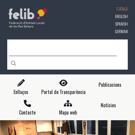
Vés
CATALÀ
al
contingut
ENGLISH
SPANISH
GERMAN
CERCA
Publicacions
Enllaços
Portal de Transparència
Notícies
Contacte
Mapa web