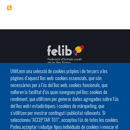
Utilitzem una selecció de cookies pròpies i de tercers a les
pàgines d’aquest lloc web: cookies essencials, que són
C/ del General Riera, 111 07010 Palma
necessàries per a l’ús del lloc web; cookies funcionals, que
Phone
971 760911 - Fax 971 763102
milloren la facilitat d’ús quan navegueu pel lloc; cookies de
rendiment, que utilitzem per generar dades agregades sobre l’ús
del lloc web i estadístiques; i cookies de màrqueting, que
s’utilitzen per mostrar contingut i publicitat rellevants. Si
seleccioneu “ACCEPTAR TOT”, accepteu l’ús de totes les cookies.
Podeu acceptar i rebutjar tipus individuals de cookies i revocar el