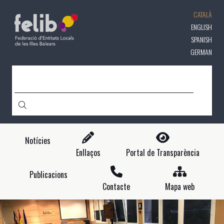
Vés
CATALÀ
al
contingut
ENGLISH
SPANISH
GERMAN
CERCA
Notícies
Enllaços
Portal de Transparència
Publicacions
Contacte
Mapa web