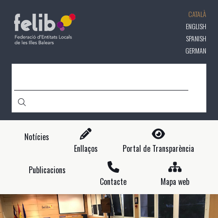
Vés
CATALÀ
al
contingut
ENGLISH
SPANISH
GERMAN
CERCA
Notícies
Enllaços
Portal de Transparència
Publicacions
Contacte
Mapa web