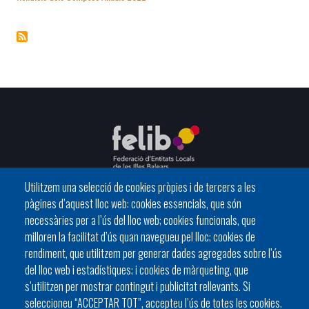
Utilitzem una selecció de cookies pròpies i de tercers a les
pàgines d’aquest lloc web: cookies essencials, que són
C/ del General Riera, 111 07010 Palma
necessàries per a l’ús del lloc web; cookies funcionals, que
Phone
971 760911 - Fax 971 763102
milloren la facilitat d’ús quan navegueu pel lloc; cookies de
rendiment, que utilitzem per generar dades agregades sobre l’ús
del lloc web i estadístiques; i cookies de màrqueting, que
s’utilitzen per mostrar contingut i publicitat rellevants. Si
seleccioneu “ACCEPTAR TOT”, accepteu l’ús de totes les cookies.