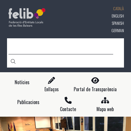
Vés
CATALÀ
al
contingut
ENGLISH
SPANISH
GERMAN
CERCA
Notícies
Enllaços
Portal de Transparència
Publicacions
Contacte
Mapa web