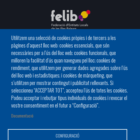
Utilitzem una selecció de cookies pròpies i de tercers a les
pàgines d’aquest lloc web: cookies essencials, que són
C/ del General Riera, 111 07010 Palma
necessàries per a l’ús del lloc web; cookies funcionals, que
Phone
971 760911 - Fax 971 763102
milloren la facilitat d’ús quan navegueu pel lloc; cookies de
rendiment, que utilitzem per generar dades agregades sobre l’ús
del lloc web i estadístiques; i cookies de màrqueting, que
s’utilitzen per mostrar contingut i publicitat rellevants. Si
seleccioneu “ACCEPTAR TOT”, accepteu l’ús de totes les cookies.
Podeu acceptar i rebutjar tipus individuals de cookies i revocar el
HISTÒRIA
ORGANITZACIÓ
ESTATUTS
vostre consentiment en el futur a “Configuració”.
Footer
BATLES I BATLESSES
JORNADES
Documentació
menu
PRESIDÈNCIA DELS CONSELLS
1
CONFIGURACIÓ