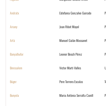
Andratx
Estefania Gonzalvo Guirado
P
Ariany
Joan Ribot Mayol
P
Artà
Manuel Galán Massanet
Banyalbufar
Leonor Bosch Pérez
P
Binissalem
Victor Marti Valles
Búger
Pere Torrens Escalas
T
Bunyola
Maria Antònia Serralta Cunill
P