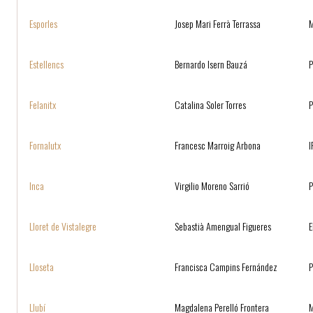
Esporles
Josep Mari Ferrà Terrassa
Estellencs
Bernardo Isern Bauzá
P
Felanitx
Catalina Soler Torres
P
Fornalutx
Francesc Marroig Arbona
I
Inca
Virgilio Moreno Sarrió
Lloret de Vistalegre
Sebastià Amengual Figueres
E
Lloseta
Francisca Campins Fernández
Llubí
Magdalena Perelló Frontera