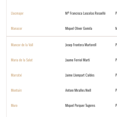
Llucmajor
Mª Francisca Lascolas Rosselló
P
Manacor
Miquel Oliver Gomila
Mancor de la Vall
Josep Frontera Martorell
P
Maria de la Salut
Jaume Ferriol Martí
P
Marratxí
Jaime Llompart Caldes
P
Montuïri
Antoni Miralles Niell
Muro
Miquel Porquer Tugores
P