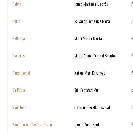
Palma
Jaime Martínez Llabrés
P
Petra
Salvador Femenias Riera
P
Pollença
Martí March Cerdà
Porreres
Maria Agnès Sampol Sabater
P
Puigpunyent
Antoni Marí Ensenyat
Sa Pobla
Biel Ferragut Mir
I
Sant Joan
Catalina Perelló Pascual
Sant Llorenç des Cardassar
Jaume Soler Pont
P