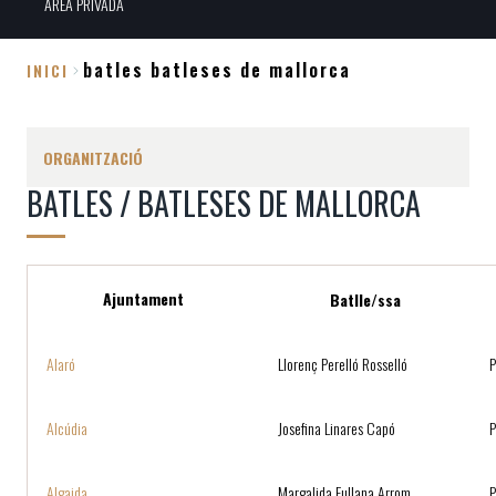
ÀREA PRIVADA
batles batleses de mallorca
INICI
Fil
d'Ariadna
ORGANITZACIÓ
BATLES / BATLESES DE MALLORCA
Ajuntament
Batlle/ssa
Alaró
Llorenç Perelló Rosselló
P
Alcúdia
Josefina Linares Capó
P
Algaida
Margalida Fullana Arrom