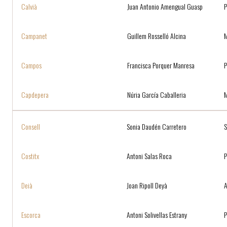
Calvià
Juan Antonio Amengual Guasp
P
Campanet
Guillem Rosselló Alcina
Campos
Francisca Porquer Manresa
P
Capdepera
Núria García Caballeria
Consell
Sonia Daudén Carretero
Costitx
Antoni Salas Roca
P
Deià
Joan Ripoll Deyà
A
Escorca
Antoni Solivellas Estrany
P