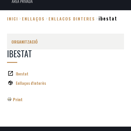
ÀREA PRIVADA
ibestat
INICI
ENLLAÇOS
ENLLACOS DINTERES
Fil
d'Ariadna
ORGANITZACIÓ
IBESTAT
Ibestat
Enllaços d'interès
Print