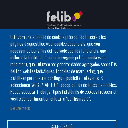
Utilitzem una selecció de cookies pròpies i de tercers a les
pàgines d’aquest lloc web: cookies essencials, que són
C/ del General Riera, 111 07010 Palma
necessàries per a l’ús del lloc web; cookies funcionals, que
Phone
971 760911 - Fax 971 763102
milloren la facilitat d’ús quan navegueu pel lloc; cookies de
rendiment, que utilitzem per generar dades agregades sobre l’ús
del lloc web i estadístiques; i cookies de màrqueting, que
s’utilitzen per mostrar contingut i publicitat rellevants. Si
seleccioneu “ACCEPTAR TOT”, accepteu l’ús de totes les cookies.
Podeu acceptar i rebutjar tipus individuals de cookies i revocar el
HISTÒRIA
ORGANITZACIÓ
ESTATUTS
vostre consentiment en el futur a “Configuració”.
Footer
BATLES I BATLESSES
JORNADES
Documentació
menu
PRESIDÈNCIA DELS CONSELLS
1
CONFIGURACIÓ