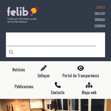
Vés
CATALÀ
al
contingut
ENGLISH
SPANISH
GERMAN
CERCA
Notícies
Enllaços
Portal de Transparència
Publicacions
Contacte
Mapa web