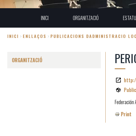
INICI
ORGANITZACIÓ
ESTAT
INICI
ENLLAÇOS
PUBLICACIONS DADMINISTRACIO LO
Fil
PERI
d'Ariadna
ORGANITZACIÓ
http:
Publi
Federación 
Print