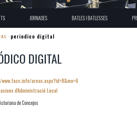
UTS
JORNADES
BATLES I BATLESSES
PR
periodico digital
CAL
ÓDICO DIGITAL
//www.facc.info/areas.aspx?id=8&mn=6
cacions d'Administració Local
Asturiana de Concejos