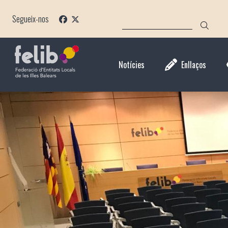
Vés
CERCA
al
Segueix-nos
contingut
Notícies
Enllaços