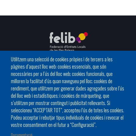
Utilitzem una selecció de cookies pròpies i de tercers a les
pàgines d’aquest lloc web: cookies essencials, que són
C/ del General Riera, 111 07010 Palma
necessàries per a l’ús del lloc web; cookies funcionals, que
Phone
971 760911 - Fax 971 763102
milloren la facilitat d’ús quan navegueu pel lloc; cookies de
rendiment, que utilitzem per generar dades agregades sobre l’ús
del lloc web i estadístiques; i cookies de màrqueting, que
s’utilitzen per mostrar contingut i publicitat rellevants. Si
seleccioneu “ACCEPTAR TOT”, accepteu l’ús de totes les cookies.
Podeu acceptar i rebutjar tipus individuals de cookies i revocar el
HISTÒRIA
ORGANITZACIÓ
ESTATUTS
vostre consentiment en el futur a “Configuració”.
Footer
BATLES I BATLESSES
JORNADES
Documentació