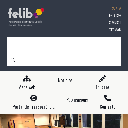
Vés
CATALÀ
al
contingut
ENGLISH
SPANISH
GERMAN
CERCA
Notícies
Mapa web
Enllaços
Publicacions
Portal de Transparència
Contacte