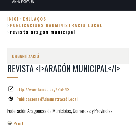
ÀREA PRIVADA
INICI
ENLLAÇOS
PUBLICACIONS DADMINISTRACIO LOCAL
Fil
revista aragon municipal
d'Ariadna
ORGANITZACIÓ
REVISTA <I>ARAGÓN MUNICIPAL</I>
http://www.famcp.org/?id=42
Publicacions d'Administració Local
Federación Aragonesa de Municipios, Comarcas y Provincias
Print