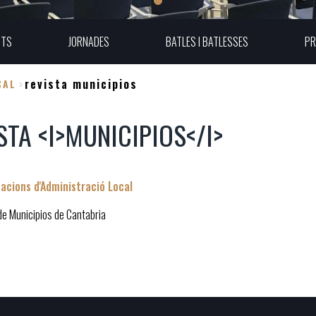
UTS
JORNADES
BATLES I BATLESSES
PR
revista municipios
CAL
STA <I>MUNICIPIOS</I>
cacions d'Administració Local
de Municipios de Cantabria