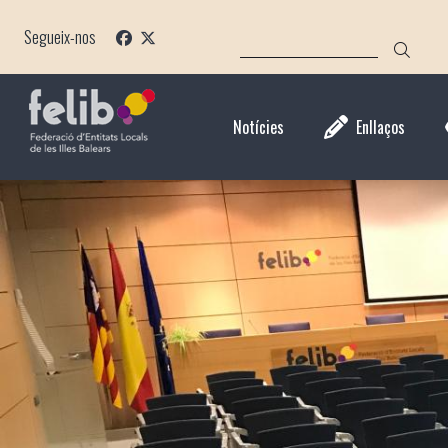
Vés
CERCA
al
Segueix-nos
contingut
Notícies
Enllaços