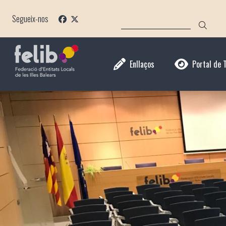
Vés
CERCA
al
Segueix-nos
contingut
Enllaços
Portal de 