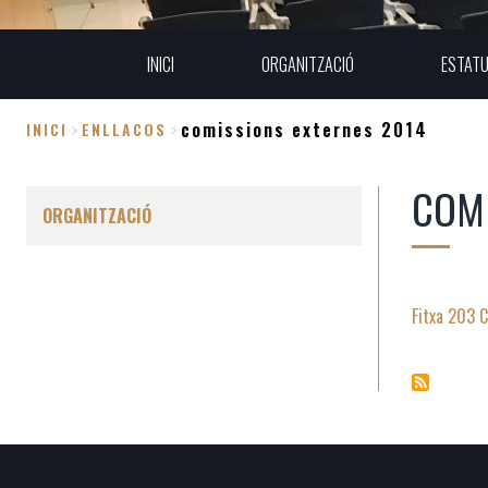
INICI
ORGANITZACIÓ
ESTAT
comissions externes 2014
INICI
ENLLACOS
Fil
COMI
d'Ariadna
ORGANITZACIÓ
Fitxa 203 C