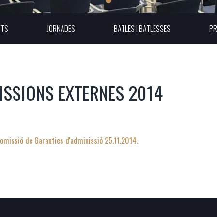
UTS
JORNADES
BATLES I BATLESSES
PR
SSIONS EXTERNES 2014
omissió de Garanties d'adminissió 25.11.2014.