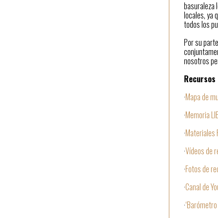
basuraleza 
locales, ya 
todos los p
Por su part
conjuntament
nosotros pe
Recursos 
·
Mapa de mu
·
Memoria LIB
·
Materiales 
·
Vídeos de r
·
Fotos de re
·
Canal de Yo
·
‘Barómetro 