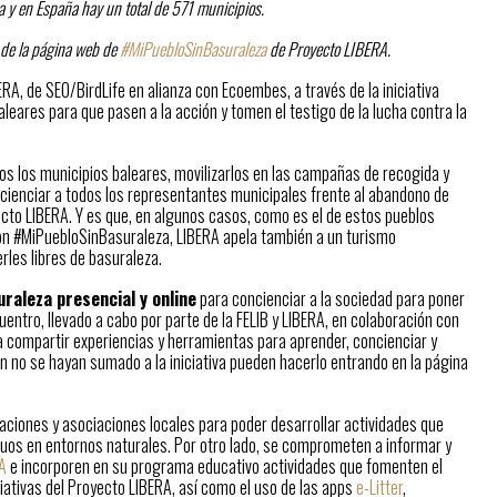
va y en España hay un total de 571 municipios.
s de la página web de
#MiPuebloSinBasuraleza
de Proyecto LIBERA.
RA, de SEO/BirdLife en alianza con Ecoembes, a través de la iniciativa
aleares para que pasen a la acción y tomen el testigo de la lucha contra la
odos los municipios baleares, movilizarlos en las campañas de recogida y
ncienciar a todos los representantes municipales frente al abandono de
ecto LIBERA. Y es que, en algunos casos, como es el de estos pueblos
, con #MiPuebloSinBasuraleza, LIBERA apela también a un turismo
rles libres de basuraleza.
uraleza presencial y online
para concienciar a la sociedad para poner
entro, llevado a cabo por parte de la FELIB y LIBERA, en colaboración con
ra compartir experiencias y herramientas para aprender, concienciar y
aún no se hayan sumado a la iniciativa pueden hacerlo entrando en la página
aciones y asociaciones locales para poder desarrollar actividades que
duos en entornos naturales. Por otro lado, se comprometen a informar y
A
e incorporen en su programa educativo actividades que fomenten el
iativas del Proyecto LIBERA, así como el uso de las apps
e-Litter
,