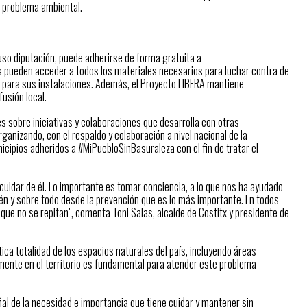
e problema ambiental.
so diputación, puede adherirse de forma gratuita a
s pueden acceder a todos los materiales necesarios para luchar contra de
s para sus instalaciones. Además, el Proyecto LIBERA mantiene
fusión local.
es sobre iniciativas y colaboraciones que desarrolla con otras
ganizando, con el respaldo y colaboración a nivel nacional de la
icipios adheridos a #MiPuebloSinBasuraleza con el fin de tratar el
 cuidar de él. Lo importante es tomar conciencia, a lo que nos ha ayudado
ién y sobre todo desde la prevención que es lo más importante. En todos
ue no se repitan", comenta Toni Salas, alcalde de Costitx y presidente de
ca totalidad de los espacios naturales del país, incluyendo áreas
amente en el territorio es fundamental para atender este problema
ñal de la necesidad e importancia que tiene cuidar y mantener sin