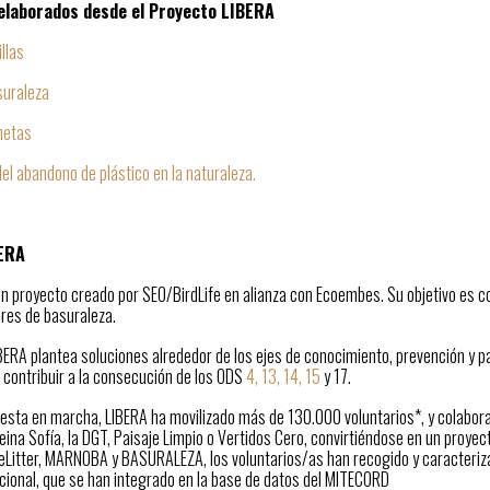
elaborados desde el Proyecto LIBERA
llas
suraleza
netas
del abandono de plástico en la naturaleza.
BERA
un proyecto creado por SEO/BirdLife en alianza con Ecoembes. Su objetivo es c
bres de basuraleza.
IBERA plantea soluciones alrededor de los ejes de conocimiento, prevención y 
 contribuir a la consecución de los ODS
4, 13, 14, 15
y 17.
sta en marcha, LIBERA ha movilizado más de 130.000 voluntarios*, y colaborado
ina Sofía, la DGT, Paisaje Limpio o Vertidos Cero, convirtiéndose en un proyec
 eLitter, MARNOBA y BASURALEZA, los voluntarios/as han recogido y caracteri
acional, que se han integrado en la base de datos del MITECORD