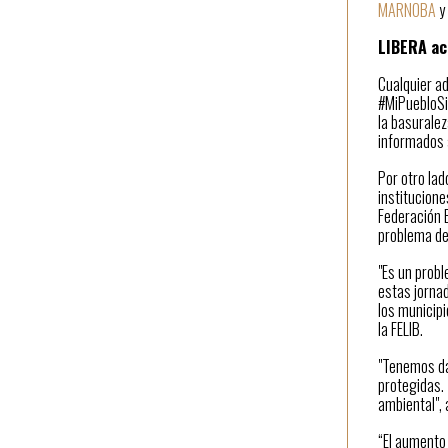
MARNOBA
y
LIBERA ac
Cualquier a
#MiPuebloSi
la basurale
informados a
Por otro lad
institucione
Federación E
problema de
"Es un probl
estas jornad
los municipi
la FELIB.
"Tenemos dat
protegidas. 
ambiental", 
“El aumento 