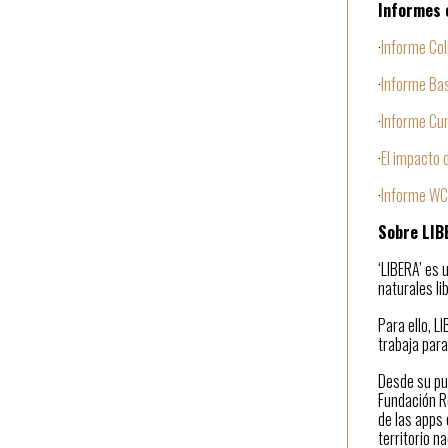
Informes 
·
Informe Coli
·
Informe Ba
·
Informe Cu
·
El impacto 
·
Informe WC
Sobre LI
‘LIBERA’ es 
naturales li
Para ello, L
trabaja para
Desde su pue
Fundación Re
de las apps
territorio n