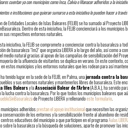
leares cuentan ya con municipios como Inca, Calvia o Manacor adheridos a la iniciati
entos e instituciones que quieran sumarse a esta iniciativa lo pueden hacer a travé
n de Entidades Locales de Islas Baleares (FELIB) se ha sumado al Proyecto LIBE
Basuraleza. Dentro de esta iniciativa, la FELIB concienciará a los municipios b
en sus respectivos entornos naturales.
esta iniciativa, la FELIB se compromete a concienciar contra la basuraleza a t
ión de basuraleza ‘1m2’ que organiza LIBERA a lo largo del año, así como a co
el medio natural gracias al apoyo de las campañas de sensibilización del Proy
 mayoría de la afluencia de visitantes se duplica en verano. En este contexto
 en estos municipios y los entornos naturales que les rodean para así mantene
y ha tenido lugar en la sede de la FELIB, en Palma, una
jornada contra la bas
 pueblos y sus entornos naturales y mantenerlos libres de basuraleza. Este encu
a Illes Balears
y la
Associació Balear de l'Arbre
(A.B.A.), ha servido pa
n la lucha contra la basuraleza. Por lo que todos los municipios baleares que 
uebloSinBasuraleza
de Proyecto LIBERA y rellenando
este formulario
.
 municipios adheridos
prestan el apoyo institucional
que necesiten las organiz
 conservación de los entornos y la sensibilización frente al abandono de resi
s centros educativos del municipio a que participen en el programa
Aulas LIBER
 sobre la basuraleza y la búsqueda de soluciones, aparte de promover las inic