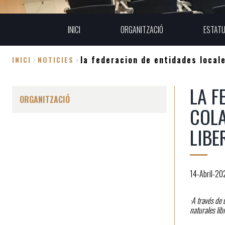
INICI
ORGANITZACIÓ
ESTAT
la federacion de entidades locale
INICI
NOTICIES
Fil
LA F
d'Ariadna
ORGANITZACIÓ
COLA
LIBE
14-Abril-20
·A través de
naturales lib