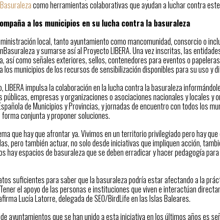
Basuraleza
como herramientas colaborativas que ayudan a luchar contra est
ompaña a los municipios en su lucha contra la basuraleza
dministración local, tanto ayuntamiento como mancomunidad, consorcio o inclu
nBasuraleza y sumarse así al Proyecto LIBERA. Una vez inscritas, las entidade
za, así como señales exteriores, sellos, contenedores para eventos o papelera
 los municipios de los recursos de sensibilización disponibles para su uso y di
o, LIBERA impulsa la colaboración en la lucha contra la basuraleza informándol
s públicas, empresas y organizaciones o asociaciones nacionales y locales y or
spañola de Municipios y Provincias, y jornadas de encuentro con todos los mun
 forma conjunta y proponer soluciones.
ema que hay que afrontar ya. Vivimos en un territorio privilegiado pero hay que
as, pero también actuar, no solo desde iniciativas que impliquen acción, tamb
os hay espacios de basuraleza que se deben erradicar y hacer pedagogía para q
os suficientes para saber que la basuraleza podría estar afectando a la prácti
Tener el apoyo de las personas e instituciones que viven e interactúan direct
afirma Lucía Latorre, delegada de SEO/BirdLife en las Islas Baleares.
de ayuntamientos que se han unido a esta iniciativa en los últimos años es se