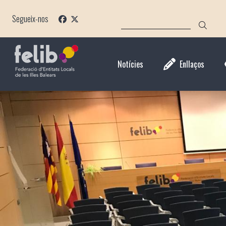
Vés
CERCA
al
Segueix-nos
contingut
Notícies
Enllaços