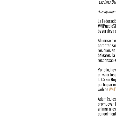
·Las Islas Ba
·Los ayuntami
La Federació
#MiPuebloSin
basuraleza 
Al unirse a 
caracterizac
residuos en 
baleares, la
responsable
Por ello, ho
en valor los
la
Creu Roj
participar e
web de
#MiP
Además, los
promuevan la
animar a lo
conocimiento