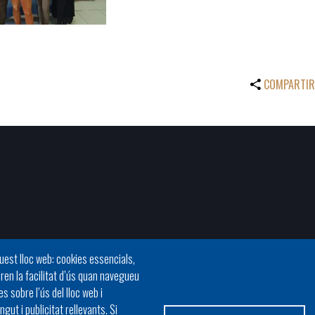
COMPARTIR
quest lloc web: cookies essencials,
oren la facilitat d’ús quan navegueu
 sobre l’ús del lloc web i
gut i publicitat rellevants. Si