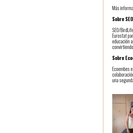
Más inform
Sobre SEO
SEO/BirdLife
Eurostat par
educación a
convirtiend
Sobre Ec
Ecoembes es 
colaboració
una segunda