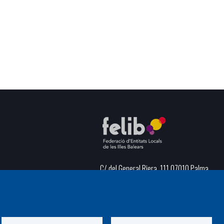
C/ del General Riera, 111 07010 Palma
Phone
971 760911 - Fax 971 763102