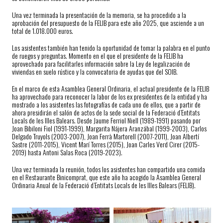
Una vez terminada la presentación de la memoria, se ha procedido a la
aprobación del presupuesto de la FELIB para este año 2025, que asciende a un
total de 1.018.000 euros.
Los asistentes también han tenido la oportunidad de tomar la palabra en el punto
de ruegos y preguntas. Momento en el que el presidente de la FELIB ha
aprovechado para facilitarles información sobre la Ley de legalización de
viviendas en suelo rústico y la convocatoria de ayudas que del SOIB.
En el marco de esta Asamblea General Ordinaria, el actual presidente de la FELIB
ha aprovechado para reconocer la labor de los ex presidentes de la entidad y ha
mostrado a los asistentes las fotografías de cada uno de ellos, que a partir de
ahora presidirán el salón de actos de la sede social de la Federació d’Entitats
Locals de les Illes Balears. Desde Jaume Ferriol Niell (1989-1991) pasando por
Joan Bibiloni Fiol (1991-1999), Margarita Nájera Aranzábal (1999-2003), Carlos
Delgado Truyols (2003-2007), Joan Ferrà Martorell (2007-2011), Joan Albertí
Sastre (2011-2015), Vicent Marí Torres (2015), Joan Carles Verd Cirer (2015-
2019) hasta Antoni Salas Roca (2019-2023).
Una vez terminada la reunión, todos los asistentes han compartido una comida
en el Restaurante Binicomprat, que este año ha acogido la Asamblea General
Ordinaria Anual de la Federació d’Entitats Locals de les Illes Balears (FELIB).