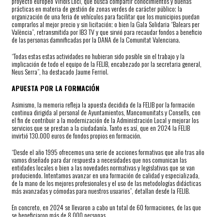
proyecto europeo Viridis Loci, que busca compartir conocimientos y buenas
prácticas en materia de gestión de zonas verdes de carácter público; la
organización de una feria de vehículos para facilitar que los municipios puedan
comprarlos al mejor precio y sin licitación; o bien la Gala Solidaria “Balears per
València”, retransmitida por IB3 TV y que sirvió para recaudar fondos a beneficio
de las personas damnificadas por la DANA de la Comunitat Valenciana.
“Todas estas estas actividades no hubieran sido posible sin el trabajo y la
implicación de todo el equipo de la FELIB, encabezado por la secretaria general,
Neus Serra”, ha destacado Jaume Ferriol.
APUESTA POR LA FORMACIÓN
Asimismo, la memoria refleja la apuesta decidida de la FELIB por la formación
continua dirigida al personal de Ayuntamientos, Mancomunitats y Consells, con
el fin de contribuir a la modernización de la Administración Local y mejorar los
servicios que se prestan a la ciudadanía. Tanto es así, que en 2024 la FELIB
invirtió 130.000 euros de fondos propios en formación.
“Desde el año 1995 ofrecemos una serie de acciones formativas que año tras año
vamos diseñado para dar respuesta a necesidades que nos comunican las
entidades locales o bien a las novedades normativas y legislativas que se van
produciendo. Intentamos avanzar en una formación de calidad y especializada,
de la mano de los mejores profesionales y el uso de las metodologías didácticas
más avanzadas y cómodas para nuestros usuarios”, detallan desde la FELIB.
En concreto, en 2024 se llevaron a cabo un total de 60 formaciones, de las que
se beneficiaron más de 8.000 personas.