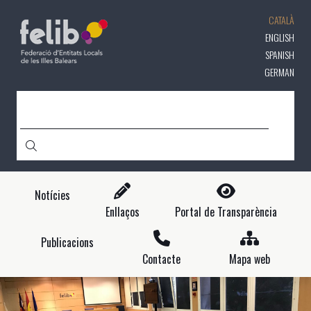
Vés
CATALÀ
al
contingut
ENGLISH
SPANISH
GERMAN
CERCA
Notícies
Enllaços
Portal de Transparència
Publicacions
Contacte
Mapa web