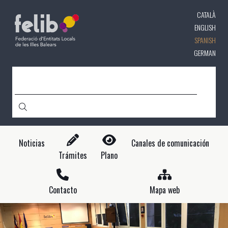
Pasar
CATALÀ
al
contenido
ENGLISH
principal
SPANISH
GERMAN
CERCA
Noticias
Canales de comunicación
Trámites
Plano
Contacto
Mapa web