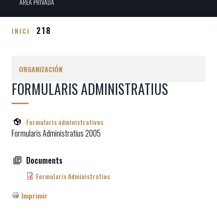
ÀREA PRIVADA
218
INICI
Sobrescribir
enlaces
ORGANIZACIÓN
de
FORMULARIS ADMINISTRATIUS
ayuda
a
la
Formularis administrativos
navegación
Formularis Administratius 2005
Documents
Formularis Administratius
Imprimir