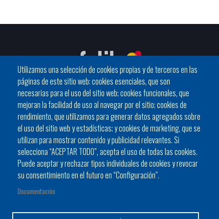
Utilizamos una selección de cookies propias y de terceros en las
páginas de este sitio web: cookies esenciales, que son
necesarias para el uso del sitio web; cookies funcionales, que
mejoran la facilidad de uso al navegar por el sitio; cookies de
C / General Riera, 111 07010 Palma
rendimiento, que utilizamos para generar datos agregados sobre
Phone
971 760911 - Fax 971 763102
el uso del sitio web y estadísticas; y cookies de marketing, que se
utilizan para mostrar contenido y publicidad relevantes. Si
selecciona “ACEPTAR TODO”, acepta el uso de todas las cookies.
Puede aceptar y rechazar tipos individuales de cookies y revocar
su consentimiento en el futuro en “Configuración”.
Documentación
Ayuntamiento
Bloque Informativo
Trámites Online
Footer
Alcaldes y alcaldesas
JORNADES
Presidencia del Consell