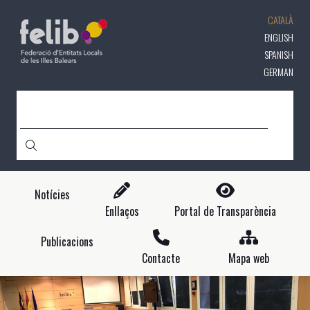
Vés
CATALÀ
al
contingut
ENGLISH
SPANISH
GERMAN
CERCA
Notícies
Enllaços
Portal de Transparència
Publicacions
Contacte
Mapa web