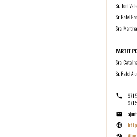
Sr. Toni Vall
Sr. Rafel Ra
Sra. Martina
PARTIT P
Sra. Catalin
Sr. Rafel Al
971 
971 
ajun
http
Aju