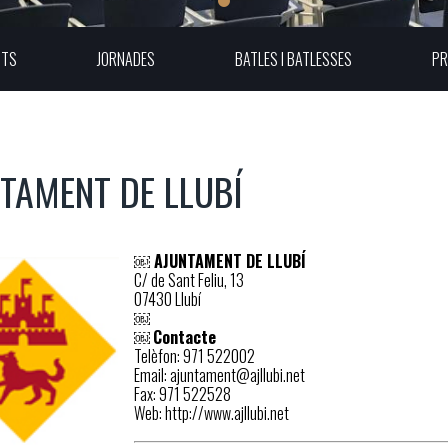
UTS
JORNADES
BATLES I BATLESSES
PR
TAMENT DE LLUBÍ
￼
AJUNTAMENT DE LLUBÍ
C/ de Sant Feliu, 13
07430 Llubí
￼
￼
Contacte
Telèfon: 971 522002
Email: ajuntament@ajllubi.net
Fax: 971 522528
Web: http://www.ajllubi.net