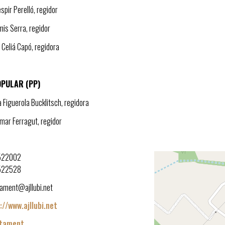
espir Perelló, regidor
mis Serra, regidor
 Celiá Capó, regidora
OPULAR (PP)
a Figuerola Bucklitsch, regidora
omar Ferragut, regidor
522002
522528
tament@ajllubi.net
://www.ajllubi.net
ntament