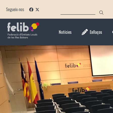
Vés
CERCA
al
Segueix-nos
contingut
Notícies
Enllaços