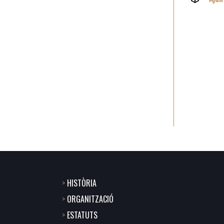
HISTÒRIA
Footer
ORGANITZACIÓ
menu
ESTATUTS