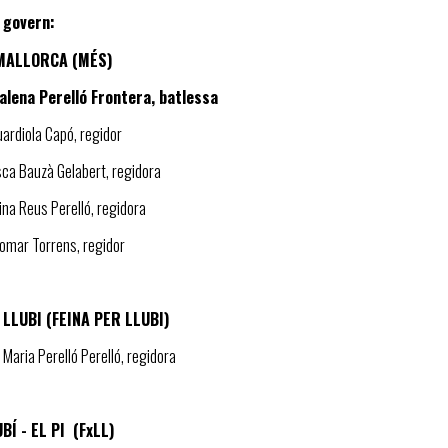
 govern:
MALLORCA (MÉS)
alena Perelló Frontera, batlessa
uardiola Capó, regidor
sca Bauzà Gelabert, regidora
ina Reus Perelló, regidora
lomar Torrens, regidor
 LLUBI (FEINA PER LLUBI)
 Maria Perelló Perelló, regidora
BÍ - EL PI (FxLL)