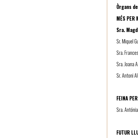
Òrgans de
MÉS PER 
Sra. Magd
Sr. Miquel G
Sra. France
Sra. Joana A
Sr. Antoni A
FEINA PER
Sra. Antónia
FUTUR LLU