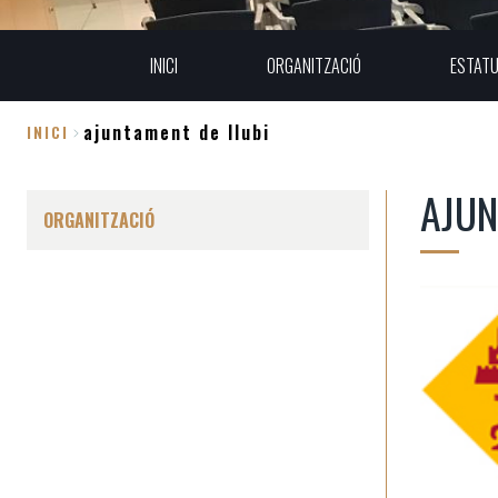
INICI
ORGANITZACIÓ
ESTAT
ajuntament de llubi
INICI
Fil
AJUN
d'Ariadna
ORGANITZACIÓ