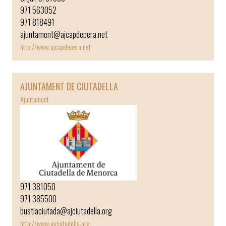
971 563052
971 818491
ajuntament@ajcapdepera.net
http://www.ajcapdepera.net
AJUNTAMENT DE CIUTADELLA
Ajuntament
971 381050
971 385500
bustiaciutada@ajciutadella.org
http://www.ajciutadella.org