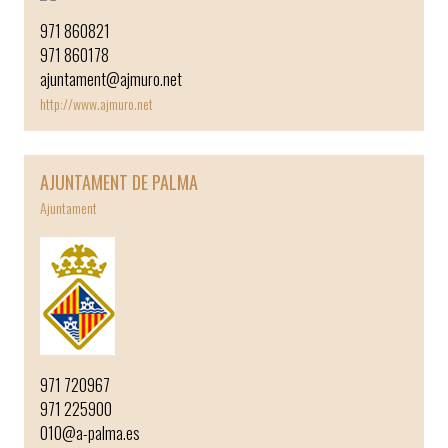
971 860821
971 860178
ajuntament@ajmuro.net
http://www.ajmuro.net
AJUNTAMENT DE PALMA
Ajuntament
971 720967
971 225900
010@a-palma.es