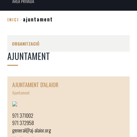
ÀREA PRIVADA
ajuntament
INICI
Fil
d'Ariadna
ORGANITZACIÓ
AJUNTAMENT
AJUNTAMENT D'ALAIOR
Ajuntament
971 371002
971 372958
general@aj-alaior.org