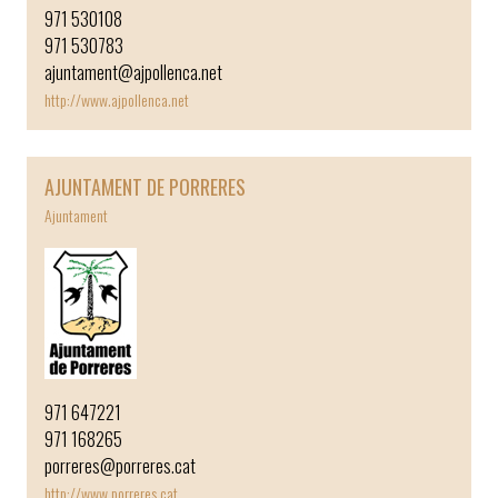
971 530108
971 530783
ajuntament@ajpollenca.net
http://www.ajpollenca.net
AJUNTAMENT DE PORRERES
Ajuntament
971 647221
971 168265
porreres@porreres.cat
http://www.porreres.cat