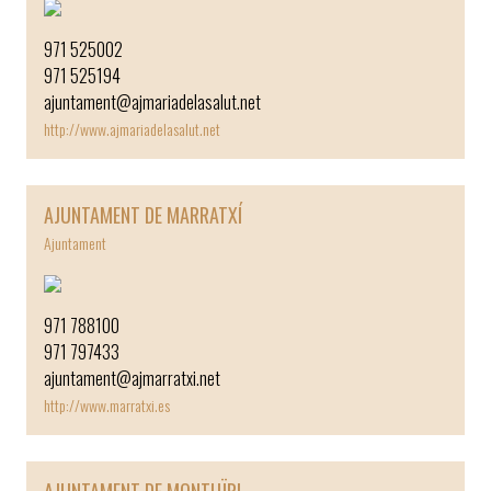
971 525002
971 525194
ajuntament@ajmariadelasalut.net
http://www.ajmariadelasalut.net
AJUNTAMENT DE MARRATXÍ
Ajuntament
971 788100
971 797433
ajuntament@ajmarratxi.net
http://www.marratxi.es
AJUNTAMENT DE MONTUÏRI