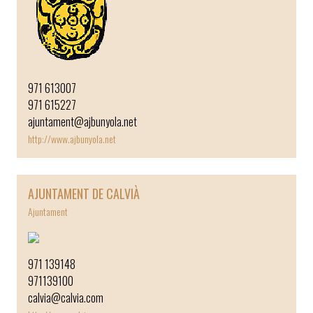
971 613007
971 615227
ajuntament@ajbunyola.net
http://www.ajbunyola.net
AJUNTAMENT DE CALVIÀ
Ajuntament
971 139148
971139100
calvia@calvia.com