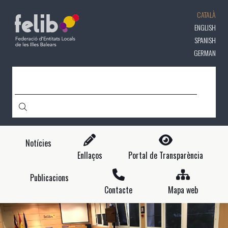
Vés
CATALÀ
al
contingut
ENGLISH
SPANISH
GERMAN
CERCA
Notícies
Enllaços
Portal de Transparència
Publicacions
Contacte
Mapa web