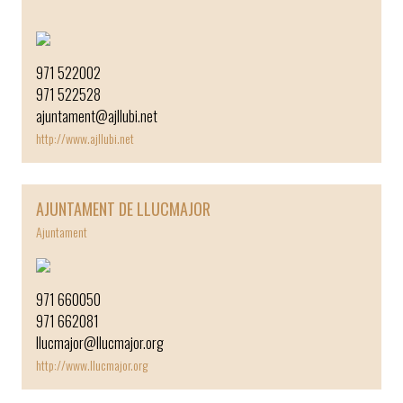
￼
971 522002
971 522528
ajuntament@ajllubi.net
http://www.ajllubi.net
AJUNTAMENT DE LLUCMAJOR
Ajuntament
971 660050
971 662081
llucmajor@llucmajor.org
http://www.llucmajor.org