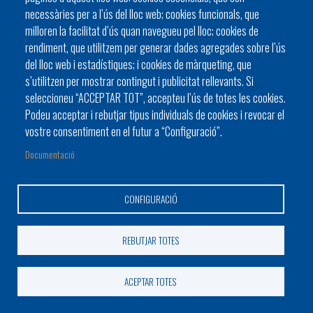
971 862131
necessàries per a l’ús del lloc web; cookies funcionals, que
ajuntament@ajsapobla.net
milloren la facilitat d’ús quan navegueu pel lloc; cookies de
rendiment, que utilitzem per generar dades agregades sobre l’ús
http://www.sapobla.cat
del lloc web i estadístiques; i cookies de màrqueting, que
s’utilitzen per mostrar contingut i publicitat rellevants. Si
seleccioneu “ACCEPTAR TOT”, accepteu l’ús de totes les cookies.
AJUNTAMENT DE SANT ANTONI DE PORTMANY
Podeu acceptar i rebutjar tipus individuals de cookies i revocar el
Ajuntament
vostre consentiment en el futur a “Configuració”.
Documentació
971 340111
971 344175
CONFIGURACIÓ
ajuntament@santantoni.net
http://www.santantoni.net
REBUTJAR TOTES
AJUNTAMENT DE SANT JOAN
ACEPTAR TOTES
Ajuntament