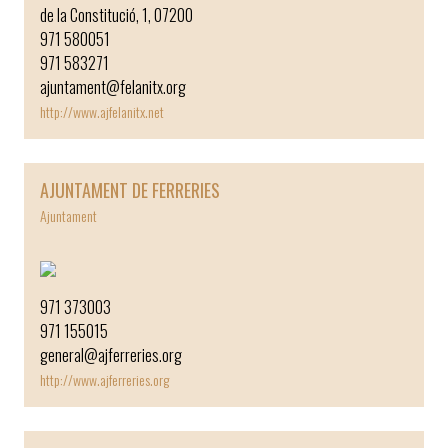
de la Constitució, 1, 07200
971 580051
971 583271
ajuntament@felanitx.org
http://www.ajfelanitx.net
AJUNTAMENT DE FERRERIES
Ajuntament
￼
971 373003
971 155015
general@ajferreries.org
http://www.ajferreries.org