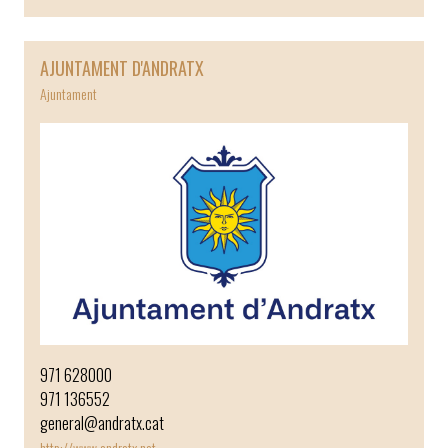
AJUNTAMENT D'ANDRATX
Ajuntament
971 628000
971 136552
general@andratx.cat
http://www.andratx.net