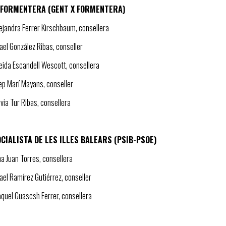
 FORMENTERA (GENT X FORMENTERA)
lejandra Ferrer Kirschbaum, consellera
fael González Ribas, conseller
leida Escandell Wescott, consellera
sep Marí Mayans, conseller
lvia Tur Ribas, consellera
CIALISTA DE LES ILLES BALEARS (PSIB-PSOE)
na Juan Torres, consellera
fael Ramírez Gutiérrez, conseller
aquel Guascsh Ferrer, consellera