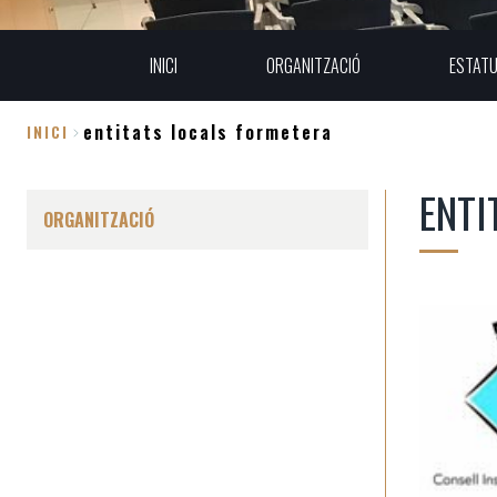
INICI
ORGANITZACIÓ
ESTAT
entitats locals formetera
INICI
Fil
ENTI
d'Ariadna
ORGANITZACIÓ