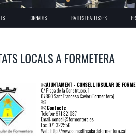
UTS
JORNADES
BATLES I BATLESSES
PR
TATS LOCALS A FORMETERA
￼
AJUNTAMENT - CONSELL INSULAR DE FORM
C/ Plaça de la Constitució, 1
07860 Sant Francesc Xavier (Formentera)
￼
￼
Contacte
Telèfon: 971 321087
Email: consell@formentera.es
Fax: 971 322556
Web: http://www.consellinsulardeformentera.cat