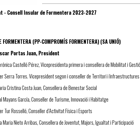
t - Consell Insular de Formentera 2023-2027
DE FORMENTERA (PP-COMPROMÍS FORMENTERA) (SA UNIÓ)
Oscar Portas Juan, President
erónica Castelló Pérez, Vicepresidenta primera i consellera de Mobilitat i Gest
vier Serra Torres. Vicepresident segon i conseller de Territori i Infraestructures
aria Cristina Costa Juan, Consellera de Benestar Social
tal Mayans García, Conseller de Turisme, Innovació i Habitatge
ier Tur Rosselló, Conseller d’Activitat Física i Esports
va Maria Nieto Arribas, Consellera de Joventut, Majors, Igualtat i Participació