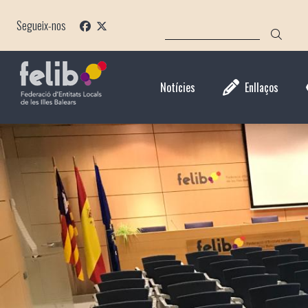
Vés
CERCA
al
Segueix-nos
contingut
Notícies
Enllaços