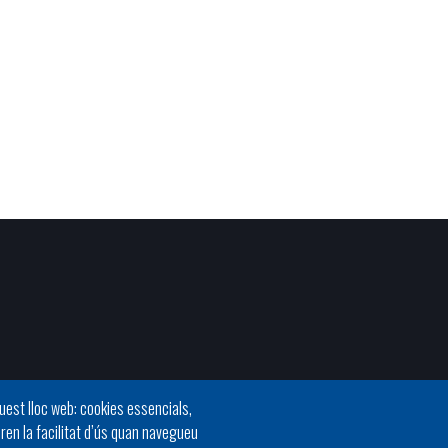
quest lloc web: cookies essencials,
oren la facilitat d’ús quan navegueu