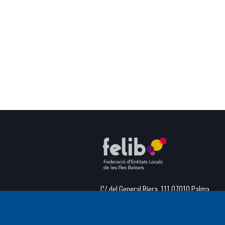
C/ del General Riera, 111 07010 Palma
Phone
971 760911 - Fax 971 763102