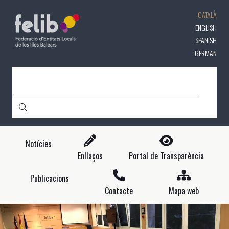
Vés
CATALÀ
al
contingut
ENGLISH
SPANISH
GERMAN
CERCA
Notícies
Enllaços
Portal de Transparència
Publicacions
Contacte
Mapa web