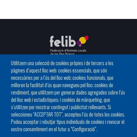
Utilitzem una selecció de cookies pròpies i de tercers a les
pàgines d’aquest lloc web: cookies essencials, que són
C/ del General Riera, 111 07010 Palma
necessàries per a l’ús del lloc web; cookies funcionals, que
Phone
971 760911 - Fax 971 763102
milloren la facilitat d’ús quan navegueu pel lloc; cookies de
rendiment, que utilitzem per generar dades agregades sobre l’ús
del lloc web i estadístiques; i cookies de màrqueting, que
s’utilitzen per mostrar contingut i publicitat rellevants. Si
seleccioneu “ACCEPTAR TOT”, accepteu l’ús de totes les cookies.
Podeu acceptar i rebutjar tipus individuals de cookies i revocar el
HISTÒRIA
ORGANITZACIÓ
ESTATUTS
vostre consentiment en el futur a “Configuració”.
Footer