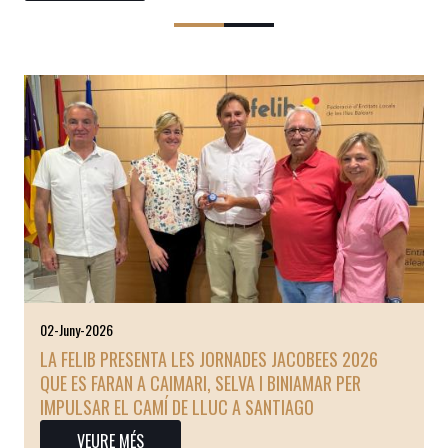
02-Juny-2026
LA FELIB PRESENTA LES JORNADES JACOBEES 2026
QUE ES FARAN A CAIMARI, SELVA I BINIAMAR PER
IMPULSAR EL CAMÍ DE LLUC A SANTIAGO
VEURE MÉS