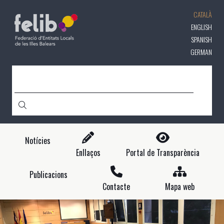
Vés
CATALÀ
al
contingut
ENGLISH
SPANISH
GERMAN
CERCA
Notícies
Enllaços
Portal de Transparència
Publicacions
Contacte
Mapa web