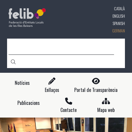
Direkt
CATALÀ
zum
Inhalt
ENGLISH
SPANISH
GERMAN
CERCA
Notícies
Enllaços
Portal de Transparència
Publicacions
Contacte
Mapa web