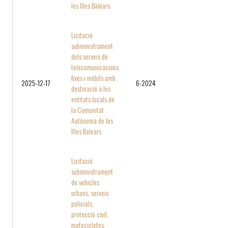
les Illes Balears
Licitació
subministrament
dels serveis de
telecomunicacions
fixes i mòbils amb
2025-12-17
6-2024
destinació a les
entitats locals de
la Comunitat
Autònoma de les
Illes Balears
Licitació
subministrament
de vehicles
urbans, serveis
policials,
protecció civil,
motocicletes,