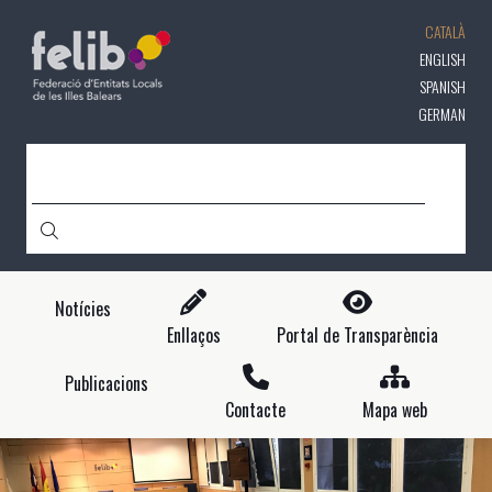
Vés
CATALÀ
al
contingut
ENGLISH
SPANISH
GERMAN
CERCA
Notícies
Enllaços
Portal de Transparència
Publicacions
Contacte
Mapa web