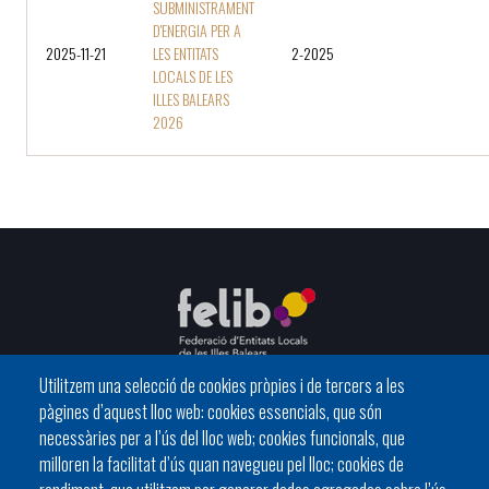
SUBMINISTRAMENT
D'ENERGIA PER A
2025-11-21
LES ENTITATS
2-2025
LOCALS DE LES
ILLES BALEARS
2026
Utilitzem una selecció de cookies pròpies i de tercers a les
pàgines d’aquest lloc web: cookies essencials, que són
C/ del General Riera, 111 07010 Palma
necessàries per a l’ús del lloc web; cookies funcionals, que
Phone
971 760911 - Fax 971 763102
milloren la facilitat d’ús quan navegueu pel lloc; cookies de