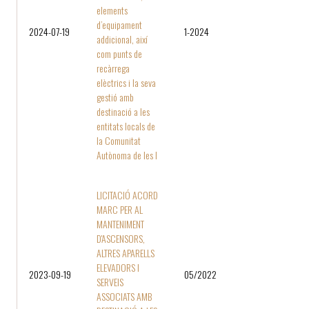
elements
d’equipament
2024-07-19
1-2024
addicional, així
com punts de
recàrrega
elèctrics i la seva
gestió amb
destinació a les
entitats locals de
la Comunitat
Autònoma de les I
LICITACIÓ ACORD
MARC PER AL
MANTENIMENT
D'ASCENSORS,
ALTRES APARELLS
ELEVADORS I
2023-09-19
05/2022
SERVEIS
ASSOCIATS AMB