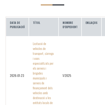
DATA DE
TÍTOL
NOMBRE
ENLLAÇOS
PUBLICACIÓ
D'EXPEDIENT
Licitació de
vehicles de
transport, càrrega
i usos
especialitzats per
els serveis i
brigades
2026-01-23
1/2025
municipals i
serveis de
finançament dels
vehicles amb
destinació a les
entitats locals de