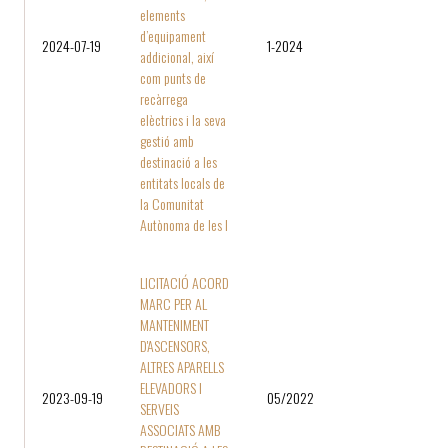
elements
d’equipament
2024-07-19
1-2024
addicional, així
com punts de
recàrrega
elèctrics i la seva
gestió amb
destinació a les
entitats locals de
la Comunitat
Autònoma de les I
LICITACIÓ ACORD
MARC PER AL
MANTENIMENT
D'ASCENSORS,
ALTRES APARELLS
ELEVADORS I
2023-09-19
05/2022
SERVEIS
ASSOCIATS AMB