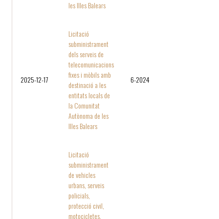
les Illes Balears
Licitació
subministrament
dels serveis de
telecomunicacions
fixes i mòbils amb
2025-12-17
6-2024
destinació a les
entitats locals de
la Comunitat
Autònoma de les
Illes Balears
Licitació
subministrament
de vehicles
urbans, serveis
policials,
protecció civil,
motocicletes,