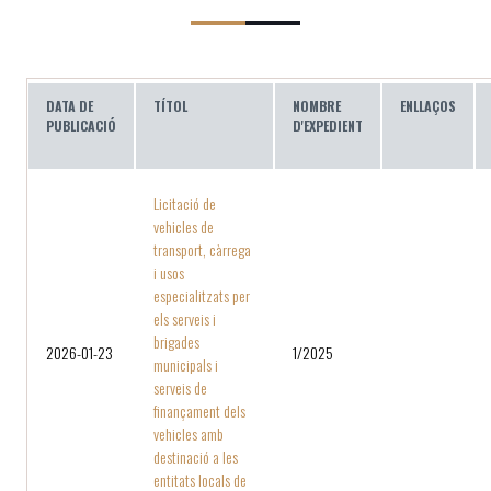
DATA DE
TÍTOL
NOMBRE
ENLLAÇOS
PUBLICACIÓ
D'EXPEDIENT
Licitació de
vehicles de
transport, càrrega
i usos
especialitzats per
els serveis i
brigades
2026-01-23
1/2025
municipals i
serveis de
finançament dels
vehicles amb
destinació a les
entitats locals de