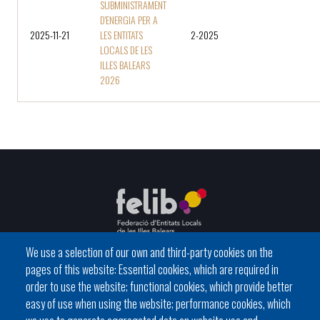
SUBMINISTRAMENT
D'ENERGIA PER A
2025-11-21
LES ENTITATS
2-2025
LOCALS DE LES
ILLES BALEARS
2026
We use a selection of our own and third-party cookies on the
pages of this website: Essential cookies, which are required in
C / del General Riera, 111 07010 Palma
order to use the website; functional cookies, which provide better
Phone
971 760911 - Fax 971 763102
easy of use when using the website; performance cookies, which