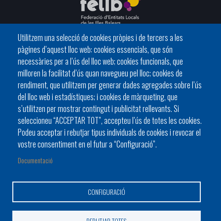
Utilitzem una selecció de cookies pròpies i de tercers a les
pàgines d’aquest lloc web: cookies essencials, que són
C/ del General Riera, 111 07010 Palma
necessàries per a l’ús del lloc web; cookies funcionals, que
Phone
971 760911 - Fax 971 763102
milloren la facilitat d’ús quan navegueu pel lloc; cookies de
rendiment, que utilitzem per generar dades agregades sobre l’ús
del lloc web i estadístiques; i cookies de màrqueting, que
s’utilitzen per mostrar contingut i publicitat rellevants. Si
seleccioneu “ACCEPTAR TOT”, accepteu l’ús de totes les cookies.
Podeu acceptar i rebutjar tipus individuals de cookies i revocar el
HISTÒRIA
ORGANITZACIÓ
ESTATUTS
vostre consentiment en el futur a “Configuració”.
Footer
BATLES I BATLESSES
JORNADES
Documentació
menu
PRESIDÈNCIA DELS CONSELLS
1
CONFIGURACIÓ
-
Home
© Pàgina web de la Federació d'Entitats Locals de les Illes
REBUTJAR TOTES