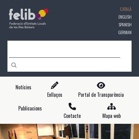
Vés
CATALÀ
al
contingut
ENGLISH
SPANISH
GERMAN
CERCA
Notícies
Enllaços
Portal de Transparència
Publicacions
Contacte
Mapa web