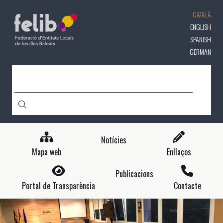
Vés
CATALÀ
al
contingut
ENGLISH
SPANISH
GERMAN
CERCA
Notícies
Mapa web
Enllaços
Publicacions
Portal de Transparència
Contacte