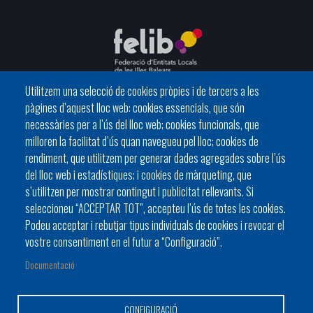
Utilitzem una selecció de cookies pròpies i de tercers a les
pàgines d’aquest lloc web: cookies essencials, que són
C/ del General Riera, 111 07010 Palma
necessàries per a l’ús del lloc web; cookies funcionals, que
Phone
971 760911 - Fax 971 763102
milloren la facilitat d’ús quan navegueu pel lloc; cookies de
rendiment, que utilitzem per generar dades agregades sobre l’ús
del lloc web i estadístiques; i cookies de màrqueting, que
s’utilitzen per mostrar contingut i publicitat rellevants. Si
seleccioneu “ACCEPTAR TOT”, accepteu l’ús de totes les cookies.
Podeu acceptar i rebutjar tipus individuals de cookies i revocar el
HISTÒRIA
ORGANITZACIÓ
ESTATUTS
vostre consentiment en el futur a “Configuració”.
Footer
BATLES I BATLESSES
JORNADES
Documentació
menu
PRESIDÈNCIA DELS CONSELLS
1
CONFIGURACIÓ