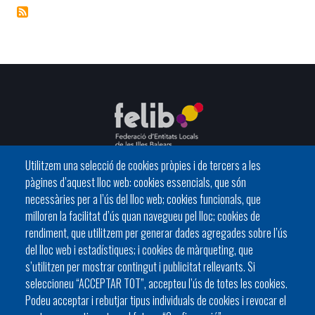
Utilitzem una selecció de cookies pròpies i de tercers a les
pàgines d’aquest lloc web: cookies essencials, que són
C/ del General Riera, 111 07010 Palma
necessàries per a l’ús del lloc web; cookies funcionals, que
Phone
971 760911 - Fax 971 763102
milloren la facilitat d’ús quan navegueu pel lloc; cookies de
rendiment, que utilitzem per generar dades agregades sobre l’ús
del lloc web i estadístiques; i cookies de màrqueting, que
s’utilitzen per mostrar contingut i publicitat rellevants. Si
seleccioneu “ACCEPTAR TOT”, accepteu l’ús de totes les cookies.
Podeu acceptar i rebutjar tipus individuals de cookies i revocar el