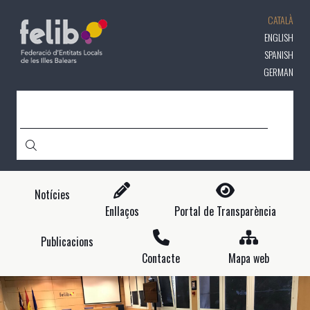
Vés
CATALÀ
al
contingut
ENGLISH
SPANISH
GERMAN
CERCA
Notícies
Enllaços
Portal de Transparència
Publicacions
Contacte
Mapa web