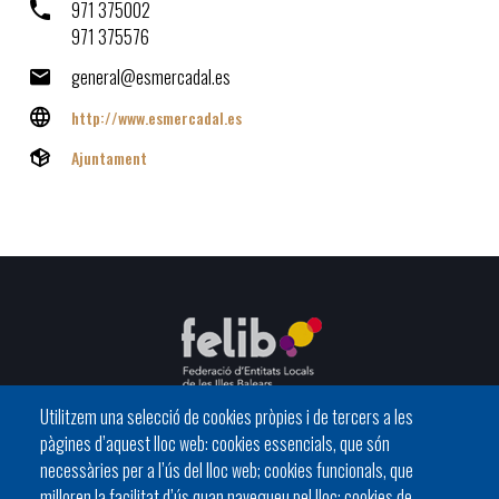
971 375002
971 375576
general@esmercadal.es
http://www.esmercadal.es
Ajuntament
Utilitzem una selecció de cookies pròpies i de tercers a les
pàgines d’aquest lloc web: cookies essencials, que són
C/ del General Riera, 111 07010 Palma
necessàries per a l’ús del lloc web; cookies funcionals, que
Phone
971 760911 - Fax 971 763102
milloren la facilitat d’ús quan navegueu pel lloc; cookies de