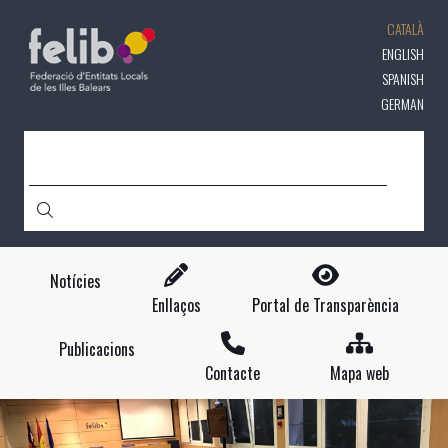
Vés
CATALÀ
al
contingut
ENGLISH
SPANISH
GERMAN
CERCA
Notícies
Enllaços
Portal de Transparència
Publicacions
Contacte
Mapa web