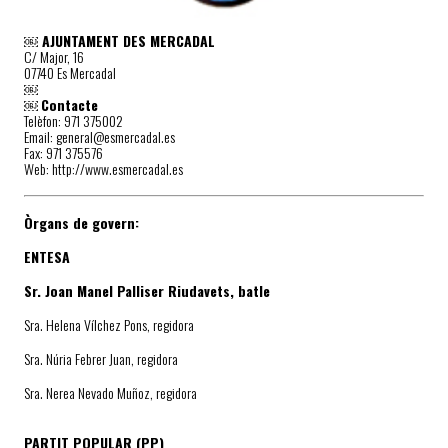
￼ AJUNTAMENT DES MERCADAL
C/ Major, 16
07740 Es Mercadal
￼
￼
Contacte
Telèfon: 971 375002
Email: general@esmercadal.es
Fax: 971 375576
Web: http://www.esmercadal.es
Òrgans de govern:
ENTESA
Sr. Joan Manel Palliser Riudavets, batle
Sra. Helena Vílchez Pons, regidora
Sra. Núria Febrer Juan, regidora
Sra. Nerea Nevado Muñoz, regidora
PARTIT POPULAR (PP)