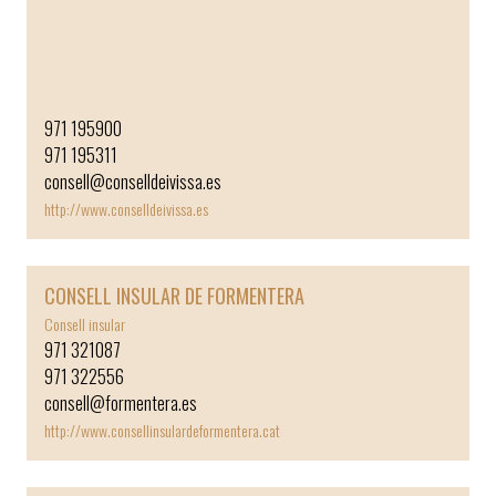
Av. d'Espanya, 49
07800 Eivissa
￼
￼
Contacte
Telèfon: 971 195900
971 195900
971 195311
consell@conselldeivissa.es
http://www.conselldeivissa.es
CONSELL INSULAR DE FORMENTERA
Consell insular
971 321087
971 322556
consell@formentera.es
http://www.consellinsulardeformentera.cat