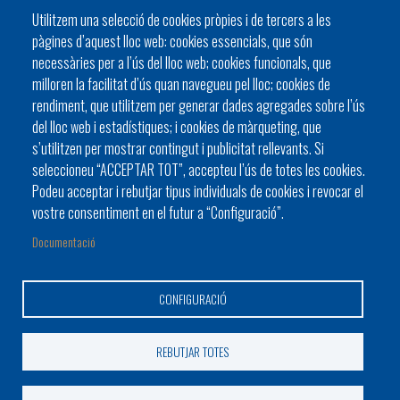
Utilitzem una selecció de cookies pròpies i de tercers a les
pàgines d’aquest lloc web: cookies essencials, que són
C/ del General Riera, 111 07010 Palma
necessàries per a l’ús del lloc web; cookies funcionals, que
Phone
971 760911 - Fax 971 763102
milloren la facilitat d’ús quan navegueu pel lloc; cookies de
rendiment, que utilitzem per generar dades agregades sobre l’ús
del lloc web i estadístiques; i cookies de màrqueting, que
s’utilitzen per mostrar contingut i publicitat rellevants. Si
seleccioneu “ACCEPTAR TOT”, accepteu l’ús de totes les cookies.
Podeu acceptar i rebutjar tipus individuals de cookies i revocar el
HISTÒRIA
ORGANITZACIÓ
ESTATUTS
vostre consentiment en el futur a “Configuració”.
Footer
BATLES I BATLESSES
JORNADES
Documentació
menu
PRESIDÈNCIA DELS CONSELLS
1
CONFIGURACIÓ
-
Home
© Pàgina web de la Federació d'Entitats Locals de les Illes
REBUTJAR TOTES
2
Balears (FELIB)
Avis Legal
Contacti amb la FELIB
Mapa web