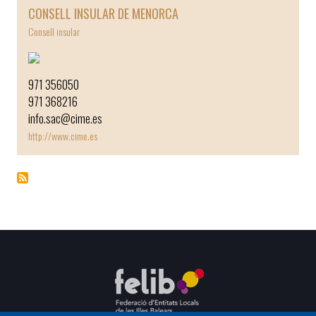
CONSELL INSULAR DE MENORCA
Consell insular
971 356050
971 368216
info.sac@cime.es
http://www.cime.es