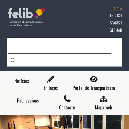
Vés
CATALÀ
al
contingut
ENGLISH
SPANISH
GERMAN
CERCA
Notícies
Enllaços
Portal de Transparència
Publicacions
Contacte
Mapa web