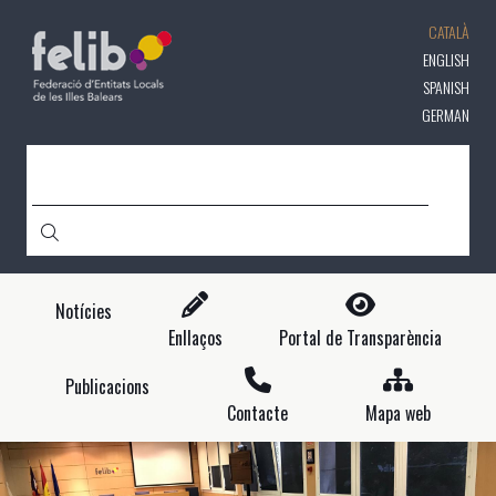
Vés
CATALÀ
al
contingut
ENGLISH
SPANISH
GERMAN
CERCA
Notícies
Enllaços
Portal de Transparència
Publicacions
Contacte
Mapa web