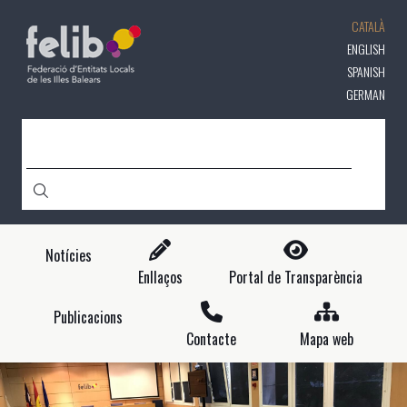
Vés
CATALÀ
al
contingut
ENGLISH
SPANISH
GERMAN
CERCA
Notícies
Enllaços
Portal de Transparència
Publicacions
Contacte
Mapa web