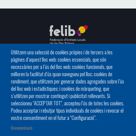
Utilitzem una selecció de cookies pròpies i de tercers a les
pàgines d’aquest lloc web: cookies essencials, que són
C/ del General Riera, 111 07010 Palma
necessàries per a l’ús del lloc web; cookies funcionals, que
Phone
971 760911 - Fax 971 763102
milloren la facilitat d’ús quan navegueu pel lloc; cookies de
rendiment, que utilitzem per generar dades agregades sobre l’ús
del lloc web i estadístiques; i cookies de màrqueting, que
s’utilitzen per mostrar contingut i publicitat rellevants. Si
seleccioneu “ACCEPTAR TOT”, accepteu l’ús de totes les cookies.
Podeu acceptar i rebutjar tipus individuals de cookies i revocar el
HISTÒRIA
ORGANITZACIÓ
ESTATUTS
vostre consentiment en el futur a “Configuració”.
Footer
BATLES I BATLESSES
JORNADES
Documentació
menu